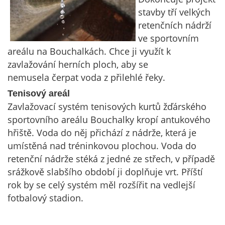
stavby tří velkých
retenčních nádrží
ve sportovním
areálu na Bouchalkách. Chce ji využít k
zavlažování herních ploch, aby se
nemusela čerpat voda z přilehlé řeky.
Tenisový areál
Zavlažovací systém tenisových kurtů žďárského
sportovního areálu Bouchalky kropí antukového
hřiště. Voda do něj přichází z nádrže, která je
umístěná nad tréninkovou plochou. Voda do
retenční nádrže stéká z jedné ze střech, v případě
srážkově slabšího období ji doplňuje vrt. Příští
rok by se celý systém měl rozšířit na vedlejší
fotbalový stadion.