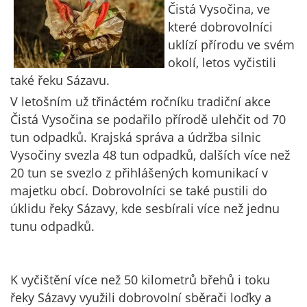
Čistá Vysočina, ve
které dobrovolníci
uklízí přírodu ve svém
okolí, letos vyčistili
také řeku Sázavu.
V letošním už třináctém ročníku tradiční akce
Čistá Vysočina se podařilo přírodě ulehčit od 70
tun odpadků. Krajská správa a údržba silnic
Vysočiny svezla 48 tun odpadků, dalších více než
20 tun se svezlo z přihlášených komunikací v
majetku obcí. Dobrovolníci se také pustili do
úklidu řeky Sázavy, kde sesbírali více než jednu
tunu odpadků.
K vyčištění více než 50 kilometrů břehů i toku
řeky Sázavy využili dobrovolní sběrači loďky a