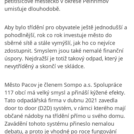
pětitisícové městečko v okrese Pelhřimov
umisťuje dlouhodobě.
Aby bylo třídění pro obyvatele ještě jednodušší a
pohodlnější, rok co rok investuje město do
sběrné sítě a stále vymýšlí, jak ho co nejvíce
zdostupnit. Smyslem jsou také nemalé finanční
úspory. Nejdražší je totiž takový odpad, který je
nevytříděný a skončí ve skládce.
Město Pacov je členem Sompo a.s. Spolupráce
117 obcí má velký smysl a přináší kýžené efekty.
Tato odpadářská firma v dubnu 2021 zavedla
door to door (D2D) systém, v rámci kterého mají
občané nádoby na třídění přímo u svého domu.
Zavádění tohoto systému přineslo nemalou
debatu, a proto je vhodné po roce fungování