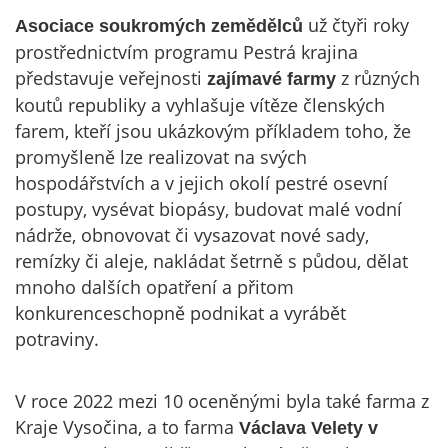
už čtyři roky
Asociace soukromých zemědělců
prostřednictvím programu Pestrá krajina
představuje veřejnosti
z různých
zajímavé farmy
koutů republiky a vyhlašuje vítěze členských
farem, kteří jsou ukázkovým příkladem toho, že
promyšleně lze realizovat na svých
hospodářstvích a v jejich okolí pestré osevní
postupy, vysévat biopásy, budovat malé vodní
nádrže, obnovovat či vysazovat nové sady,
remízky či aleje, nakládat šetrně s půdou, dělat
mnoho dalších opatření a přitom
konkurenceschopně podnikat a vyrábět
potraviny.
V roce 2022 mezi 10 oceněnými byla také farma z
Kraje Vysočina, a to farma
Václava Velety v