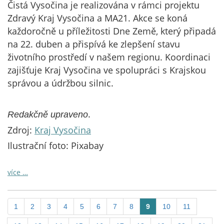
Čistá Vysočina je realizována v rámci projektu
Zdravý Kraj Vysočina a MA21. Akce se koná
každoročně u příležitosti Dne Země, který připadá
na 22. duben a přispívá ke zlepšení stavu
životního prostředí v našem regionu. Koordinaci
zajišťuje Kraj Vysočina ve spolupráci s Krajskou
správou a údržbou silnic.
.
Redakčně upraveno
Zdroj:
Kraj Vysočina
Ilustrační foto: Pixabay
více …
1
2
3
4
5
6
7
8
9
10
11