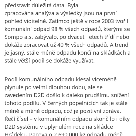
představit důležitá data. Byla
zpracována analýza a výsledky jsou na první
pohled viditelné. Zatímco ještě v roce 2003 tvořil
komunální odpad 98 % všech odpadů, kterými se
Sompo a.s. zabývalo, po dvaceti letech třídí nebo
dokáže zpracovat už 40 % všech odpadů. A trend
je jasný, stále méně odpadu končí na skládkách a
stále větší podíl se dokáže využívat.
Podíl komunálního odpadu klesal víceméně
plynule po velmi dlouhou dobu, ale se
zavedením D2D došlo k daleko prudšímu snížení
tohoto podílu. V černých popelnicích tak je stále
méně a méně odpadu, což je pozitivní zpráva.
Řečí čísel – v komunálním odpadu skončilo i díky
D2D systému v uplynulém roce na skládce
Hrádek u Pacova o 2 690 000 kg odpadu méně,