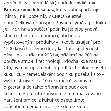
zemědělství i zemědělský podnik
Havlíčkova
, který obhospodařuje
Borová zemědělská a.s.
mimo jiné i pozemky v CHKO Železné
hory. Celková obhospodařovaná výměra podniku
je 1 454 ha a součástí podniku je: bioplynová
stanice, benzínová pumpa, obchod s
vypěstovanými produkty v Jitkově, ustájení pro
1500 kusů hovězího dobytka. Tato společnost
pěstuje kukuřici na 225 ha, přičemž na 200 ha
používá strip-till technologii. Plocha, kde rostlo
žito, byla při uplatnění strip-till technologie oseta
kukuřicí. V zemědělském podniku posekali žito –
výška strniště cca 10 centimetrů, zapravili
digestát, a do takto připravené půdy oseli
kukuřici. Při tomto způsobu je minimalizováno
narušení ornice, z kukuřice oseté tímto
způsobem nemají strach, že dojde k erozní