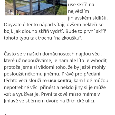
use skříň na
největším
jihlavském sídlišti.
Obyvatelé tento nápad vítají, ovšem někteří se
bojí, jak dlouho skříň vydrží. Bude to první skříň
tohoto typu tak trochu "na zkoušku".
Často se v našich domácnostech najdou věci,
které už nepoužíváme, je nám ale líto je vyhodit,
protože jsme si vědomi toho, že by ještě mohly
posloužit někomu jinému. Právě pro předání
těchto věcí slouží
, kam lidé můžou
re-use centra
nepotřebné věci přinést a někdo jiný si je může
vzít a využívat je. První takové místo máme v
Jihlavě ve sběrném dvoře na Brtnické ulici.