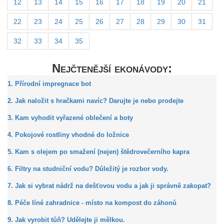
12
13
14
15
16
17
18
19
20
21
22
23
24
25
26
27
28
29
30
31
32
33
34
35
Nejčtenější ekonávody:
1. Přírodní impregnace bot
2. Jak naložit s hračkami navíc? Darujte je nebo prodejte
3. Kam vyhodit vyřazené oblečení a boty
4. Pokojové rostliny vhodné do ložnice
5. Kam s olejem po smažení (nejen) štědrovečerního kapra
6. Filtry na studniční vodu? Důležitý je rozbor vody.
7. Jak si vybrat nádrž na dešťovou vodu a jak ji správně zakopat?
8. Péče líné zahradnice - místo na kompost do záhonů
9. Jak vyrobit tůň? Udělejte ji mělkou.