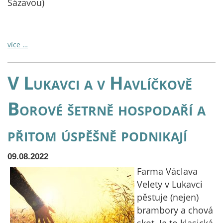
Sázavou)
více …
V Lukavci a v Havlíčkově
Borové šetrně hospodaří a
přitom úspěšně podnikají
09.08.2022
Farma Václava
Velety v Lukavci
pěstuje (nejen)
brambory a chová