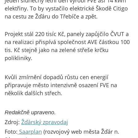
jeden slunečný letní den vyrobí FVE asi 14 kWh
elektřiny. To by vystačilo elektrické Škodě Citigo
na cestu ze Žďáru do Třebíče a zpět.
Projekt stál 220 tisíc Kč, panely zapůjčilo ČVUT a
na realizaci přispívá společnost AVE částkou 100
tis. Kč stejně jako na zelené střeše krčku
polikliniky.
Kvůli zmírnění dopadů růstu cen energií
připravuje město intenzivně osazení FVE na
několik dalších střech.
Redakčně upraveno.
Zdroj:
Žďárský zpravodaj
Foto:
Saarplan
(rozvojový web města Žďár n.