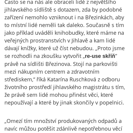
Často se na nás ale obraceli lidé z největšího
jihlavského sídliště s dotazem, zda by podobné
zařízení nemohlo vzniknout i na Březinkách, aby
to místní lidé neměli tak daleko. Současně s tím
jako příklad uváděli knihobudky, které máme na
veřejných prostranstvích v Jihlavě a kam lidé
dávají knížky, které už číst nebudou. „Proto jsme
se rozhodli na zkoušku vytvořit „
“
re-use skříň
právě na sídlišti Březinova. Stojí na parkovišti
mezi nákupním centrem a zdravotním
střediskem,“ říká Katarína Ruschková z odboru
životního prostředí jihlavského magistrátu s tím,
že právě sem lidé mohou přinést věci, které
nepoužívají a které by jinak skončily v popelnici.
„Omezí tím množství produkovaných odpadů a
navíc můžou potěšit zdánlivě nepotřebnou věcí