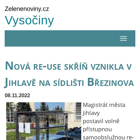
Zelenenoviny.cz
Vysočiny
Zobrazi
menu
Nová re-use skříň vznikla v
Jihlavě na sídlišti Březinova
08.11.2022
Magistrát města
Jihlavy
postavil volně
přístupnou
samoobslužnou re-