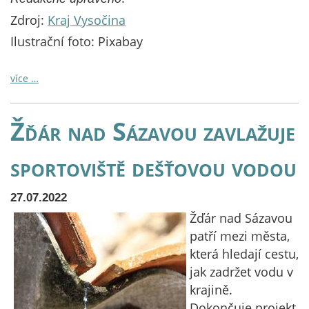
Zdroj:
Kraj Vysočina
Ilustrační foto: Pixabay
více …
Žďár nad Sázavou zavlažuje
sportoviště dešťovou vodou
27.07.2022
Žďár nad Sázavou
patří mezi města,
která hledají cestu,
jak zadržet vodu v
krajině.
Dokončuje projekt