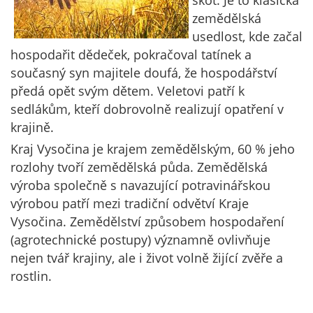
skot. Je to klasická
zemědělská
usedlost, kde začal
hospodařit dědeček, pokračoval tatínek a
současný syn majitele doufá, že hospodářství
předá opět svým dětem. Veletovi patří k
sedlákům, kteří dobrovolně realizují opatření v
krajině.
Kraj Vysočina je krajem zemědělským, 60 % jeho
rozlohy tvoří zemědělská půda. Zemědělská
výroba společně s navazující potravinářskou
výrobou patří mezi tradiční odvětví Kraje
Vysočina. Zemědělství způsobem hospodaření
(agrotechnické postupy) významně ovlivňuje
nejen tvář krajiny, ale i život volně žijící zvěře a
rostlin.