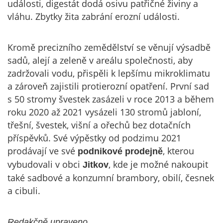
události, digestát dodá osivu patřičné živiny a
vláhu. Zbytky žita zabrání erozní události.
Kromě precizního zemědělství se věnují výsadbě
sadů, alejí a zeleně v areálu společnosti, aby
zadržovali vodu, přispěli k lepšímu mikroklimatu
a zároveň zajistili protierozní opatření. První sad
s 50 stromy švestek zasázeli v roce 2013 a během
roku 2020 až 2021 vysázeli 130 stromů jabloní,
třešní, švestek, višní a ořechů bez dotačních
příspěvků. Své výpěstky od podzimu 2021
prodávají ve své
, kterou
podnikové prodejně
vybudovali v obci
, kde je možné nakoupit
Jitkov
také sadbové a konzumní brambory, obilí, česnek
a cibuli.
.
Redakčně upraveno