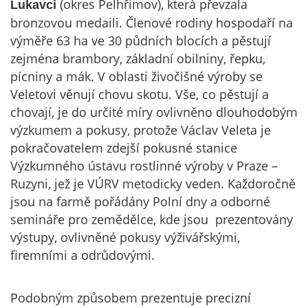
(okres Pelhřimov), která převzala
Lukavci
bronzovou medaili. Členové rodiny hospodaří na
výměře 63 ha ve 30 půdních blocích a pěstují
zejména brambory, základní obilniny, řepku,
pícniny a mák. V oblasti živočišné výroby se
Veletovi věnují chovu skotu. Vše, co pěstují a
chovají, je do určité míry ovlivněno dlouhodobým
výzkumem a pokusy, protože Václav Veleta je
pokračovatelem zdejší pokusné stanice
Výzkumného ústavu rostlinné výroby v Praze –
Ruzyni, jež je VÚRV metodicky veden. Každoročně
jsou na farmě pořádány Polní dny a odborné
semináře pro zemědělce, kde jsou prezentovány
výstupy, ovlivněné pokusy výživářskými,
firemními a odrůdovými.
Podobným způsobem prezentuje precizní